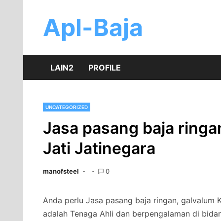
Skip
to
Apl-Baja
content
LAIN2
PROFILE
UNCATEGORIZED
Jasa pasang baja ringa
Jati Jatinegara
manofsteel
0
Anda perlu Jasa pasang baja ringan, galvalum K
adalah Tenaga Ahli dan berpengalaman di bida