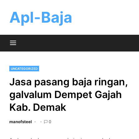
Skip
to
Apl-Baja
content
UNCATEGORIZED
Jasa pasang baja ringan,
galvalum Dempet Gajah
Kab. Demak
manofsteel
0