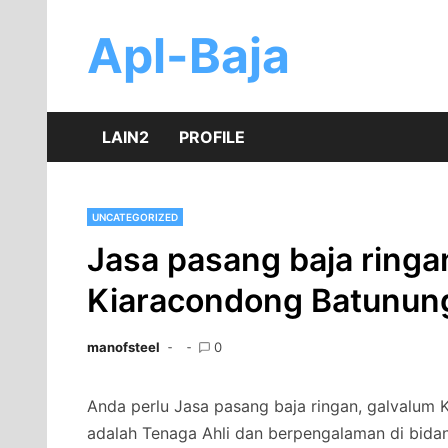
Skip
to
Apl-Baja
content
LAIN2
PROFILE
UNCATEGORIZED
Jasa pasang baja ringa
Kiaracondong Batunun
manofsteel
0
Anda perlu Jasa pasang baja ringan, galvalum 
adalah Tenaga Ahli dan berpengalaman di bida