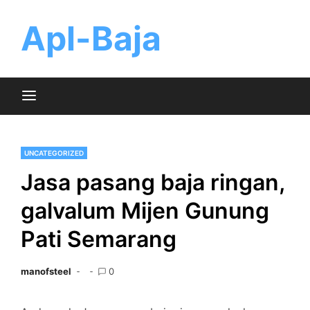
Skip
to
Apl-Baja
content
UNCATEGORIZED
Jasa pasang baja ringan,
galvalum Mijen Gunung
Pati Semarang
manofsteel
0