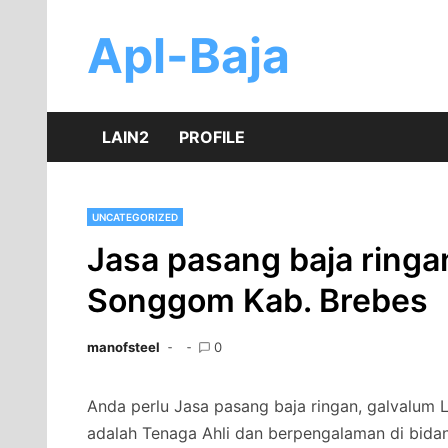
Skip
to
Apl-Baja
content
LAIN2
PROFILE
UNCATEGORIZED
Jasa pasang baja ringa
Songgom Kab. Brebes
manofsteel
0
Anda perlu Jasa pasang baja ringan, galvalum
adalah Tenaga Ahli dan berpengalaman di bida