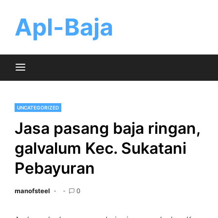
Skip
to
Apl-Baja
content
UNCATEGORIZED
Jasa pasang baja ringan,
galvalum Kec. Sukatani
Pebayuran
manofsteel
0