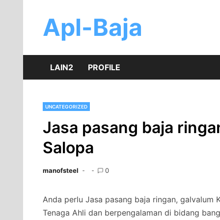
Skip
to
Apl-Baja
content
LAIN2
PROFILE
UNCATEGORIZED
Jasa pasang baja ringa
Salopa
manofsteel
0
Anda perlu Jasa pasang baja ringan, galvalum K
Tenaga Ahli dan berpengalaman di bidang bang