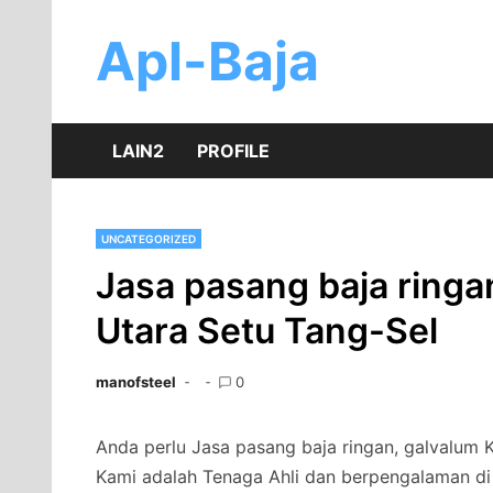
Skip
to
Apl-Baja
content
LAIN2
PROFILE
UNCATEGORIZED
Jasa pasang baja ringa
Utara Setu Tang-Sel
manofsteel
0
Anda perlu Jasa pasang baja ringan, galvalum K
Kami adalah Tenaga Ahli dan berpengalaman di