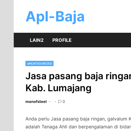
Skip
to
Apl-Baja
content
LAIN2
PROFILE
UNCATEGORIZED
Jasa pasang baja ringa
Kab. Lumajang
manofsteel
0
Anda perlu Jasa pasang baja ringan, galvalum 
adalah Tenaga Ahli dan berpengalaman di bida