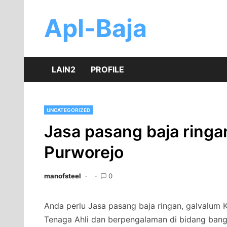
Skip
to
Apl-Baja
content
LAIN2
PROFILE
UNCATEGORIZED
Jasa pasang baja ringan
Purworejo
manofsteel
0
Anda perlu Jasa pasang baja ringan, galvalum K
Tenaga Ahli dan berpengalaman di bidang bang