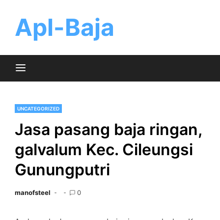
Skip
to
Apl-Baja
content
UNCATEGORIZED
Jasa pasang baja ringan,
galvalum Kec. Cileungsi
Gunungputri
manofsteel
0