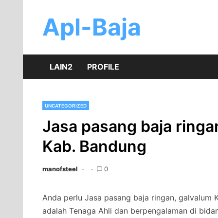
Skip
to
Apl-Baja
content
LAIN2
PROFILE
UNCATEGORIZED
Jasa pasang baja ringa
Kab. Bandung
manofsteel
0
Anda perlu Jasa pasang baja ringan, galvalum 
adalah Tenaga Ahli dan berpengalaman di bida