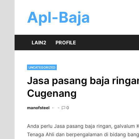
Skip
to
Apl-Baja
content
LAIN2
PROFILE
UNCATEGORIZED
Jasa pasang baja ringan
Cugenang
manofsteel
0
Anda perlu Jasa pasang baja ringan, galvalum 
Tenaga Ahli dan berpengalaman di bidang bang