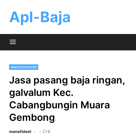
Skip
to
Apl-Baja
content
UNCATEGORIZED
Jasa pasang baja ringan,
galvalum Kec.
Cabangbungin Muara
Gembong
manofsteel
0