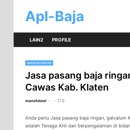
Skip
to
Apl-Baja
content
LAIN2
PROFILE
UNCATEGORIZED
Jasa pasang baja ringa
Cawas Kab. Klaten
manofsteel
0
Anda perlu Jasa pasang baja ringan, galvalum K
adalah Tenaga Ahli dan berpengalaman di bida