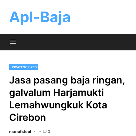
Skip
to
Apl-Baja
content
UNCATEGORIZED
Jasa pasang baja ringan,
galvalum Harjamukti
Lemahwungkuk Kota
Cirebon
manofsteel
0