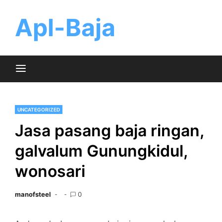
Skip
to
Apl-Baja
content
UNCATEGORIZED
Jasa pasang baja ringan,
galvalum Gunungkidul,
wonosari
manofsteel
0